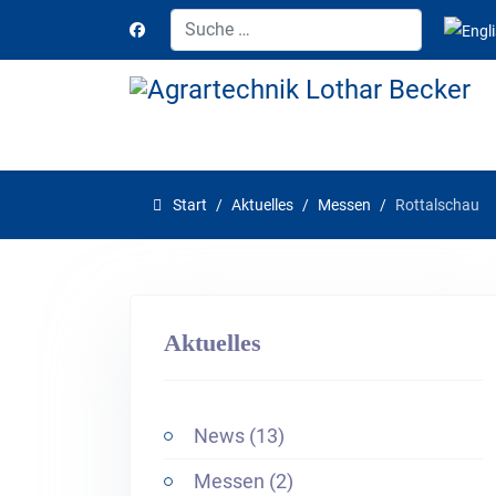
Suchen
Sprach
Start
Aktuelles
Messen
Rottalschau
Aktuelles
News (13)
Messen (2)