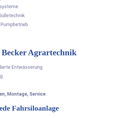
gssysteme
Gülletechnik
m Pumpbetrieb
r Becker Agrartechnik
lierte Entwässerung
ng
en, Montage, Service
jede Fahrsiloanlage