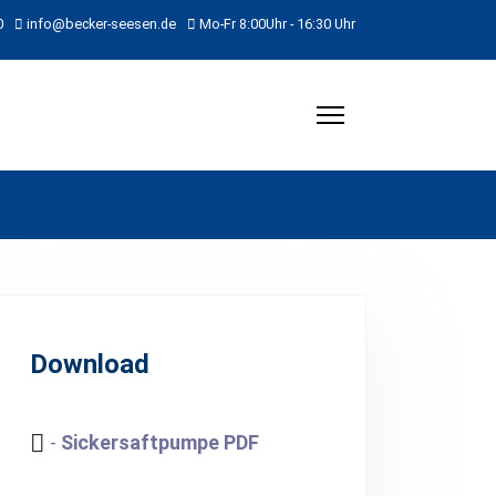
0
info@becker-seesen.de
Mo-Fr 8:00Uhr - 16:30 Uhr
Download
-
Sickersaftpumpe PDF