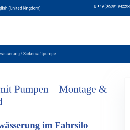
+49 (0)5381 94220-
che auswählen
twässerung / Sickersaftpumpe
 mit Pumpen – Montage &
d
wässerung im Fahrsilo