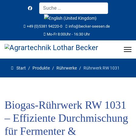
Suchen
Sprache auswählen
+49 (0)5381 94220-0
info@becker-seesen.de
Mo-Fr 8:00Uhr - 16:30 Uhr
Start
Produkte
Rührwerke
Rührwerk RW 1031
Biogas-Rührwerk RW 1031
– Effiziente Durchmischung
für Fermenter &